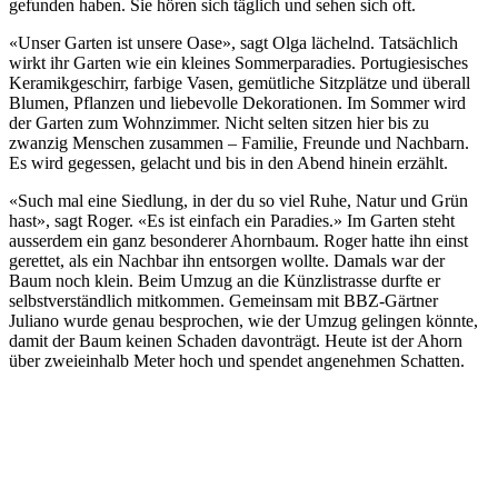
gefunden haben. Sie hören sich täglich und sehen sich oft.
«Unser Garten ist unsere Oase», sagt Olga lächelnd. Tatsächlich
wirkt ihr Garten wie ein kleines Sommerparadies. Portugiesisches
Keramikgeschirr, farbige Vasen, gemütliche Sitzplätze und überall
Blumen, Pflanzen und liebevolle Dekorationen. Im Sommer wird
der Garten zum Wohnzimmer. Nicht selten sitzen hier bis zu
zwanzig Menschen zusammen – Familie, Freunde und Nachbarn.
Es wird gegessen, gelacht und bis in den Abend hinein erzählt.
«Such mal eine Siedlung, in der du so viel Ruhe, Natur und Grün
hast», sagt Roger. «Es ist einfach ein Paradies.» Im Garten steht
ausserdem ein ganz besonderer Ahornbaum. Roger hatte ihn einst
gerettet, als ein Nachbar ihn entsorgen wollte. Damals war der
Baum noch klein. Beim Umzug an die Künzlistrasse durfte er
selbstverständlich mitkommen. Gemeinsam mit BBZ-Gärtner
Juliano wurde genau besprochen, wie der Umzug gelingen könnte,
damit der Baum keinen Schaden davonträgt. Heute ist der Ahorn
über zweieinhalb Meter hoch und spendet angenehmen Schatten.