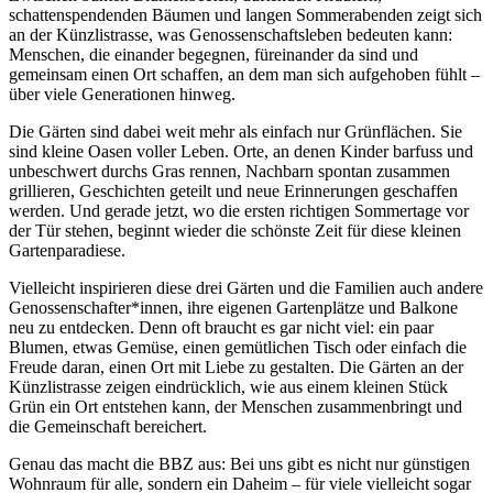
schattenspendenden Bäumen und langen Sommerabenden zeigt sich
an der Künzlistrasse, was Genossenschaftsleben bedeuten kann:
Menschen, die einander begegnen, füreinander da sind und
gemeinsam einen Ort schaffen, an dem man sich aufgehoben fühlt –
über viele Generationen hinweg.
Die Gärten sind dabei weit mehr als einfach nur Grünflächen. Sie
sind kleine Oasen voller Leben. Orte, an denen Kinder barfuss und
unbeschwert durchs Gras rennen, Nachbarn spontan zusammen
grillieren, Geschichten geteilt und neue Erinnerungen geschaffen
werden. Und gerade jetzt, wo die ersten richtigen Sommertage vor
der Tür stehen, beginnt wieder die schönste Zeit für diese kleinen
Gartenparadiese.
Vielleicht inspirieren diese drei Gärten und die Familien auch andere
Genossenschafter*innen, ihre eigenen Gartenplätze und Balkone
neu zu entdecken. Denn oft braucht es gar nicht viel: ein paar
Blumen, etwas Gemüse, einen gemütlichen Tisch oder einfach die
Freude daran, einen Ort mit Liebe zu gestalten. Die Gärten an der
Künzlistrasse zeigen eindrücklich, wie aus einem kleinen Stück
Grün ein Ort entstehen kann, der Menschen zusammenbringt und
die Gemeinschaft bereichert.
Genau das macht die BBZ aus: Bei uns gibt es nicht nur günstigen
Wohnraum für alle, sondern ein Daheim – für viele vielleicht sogar