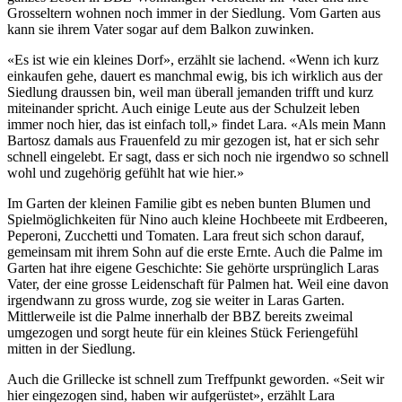
Grosseltern wohnen noch immer in der Siedlung. Vom Garten aus
kann sie ihrem Vater sogar auf dem Balkon zuwinken.
«Es ist wie ein kleines Dorf», erzählt sie lachend. «Wenn ich kurz
einkaufen gehe, dauert es manchmal ewig, bis ich wirklich aus der
Siedlung draussen bin, weil man überall jemanden trifft und kurz
miteinander spricht. Auch einige Leute aus der Schulzeit leben
immer noch hier, das ist einfach toll,» findet Lara. «Als mein Mann
Bartosz damals aus Frauenfeld zu mir gezogen ist, hat er sich sehr
schnell eingelebt. Er sagt, dass er sich noch nie irgendwo so schnell
wohl und zugehörig gefühlt hat wie hier.»
Im Garten der kleinen Familie gibt es neben bunten Blumen und
Spielmöglichkeiten für Nino auch kleine Hochbeete mit Erdbeeren,
Peperoni, Zucchetti und Tomaten. Lara freut sich schon darauf,
gemeinsam mit ihrem Sohn auf die erste Ernte. Auch die Palme im
Garten hat ihre eigene Geschichte: Sie gehörte ursprünglich Laras
Vater, der eine grosse Leidenschaft für Palmen hat. Weil eine davon
irgendwann zu gross wurde, zog sie weiter in Laras Garten.
Mittlerweile ist die Palme innerhalb der BBZ bereits zweimal
umgezogen und sorgt heute für ein kleines Stück Feriengefühl
mitten in der Siedlung.
Auch die Grillecke ist schnell zum Treffpunkt geworden. «Seit wir
hier eingezogen sind, haben wir aufgerüstet», erzählt Lara