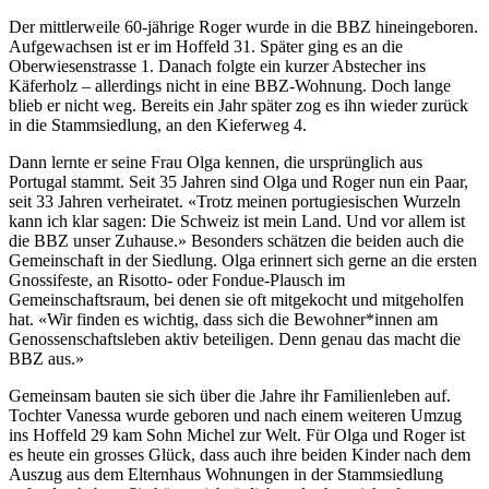
Der mittlerweile 60-jährige Roger wurde in die BBZ hineingeboren.
Aufgewachsen ist er im Hoffeld 31. Später ging es an die
Oberwiesenstrasse 1. Danach folgte ein kurzer Abstecher ins
Käferholz – allerdings nicht in eine BBZ-Wohnung. Doch lange
blieb er nicht weg. Bereits ein Jahr später zog es ihn wieder zurück
in die Stammsiedlung, an den Kieferweg 4.
Dann lernte er seine Frau Olga kennen, die ursprünglich aus
Portugal stammt. Seit 35 Jahren sind Olga und Roger nun ein Paar,
seit 33 Jahren verheiratet. «Trotz meinen portugiesischen Wurzeln
kann ich klar sagen: Die Schweiz ist mein Land. Und vor allem ist
die BBZ unser Zuhause.» Besonders schätzen die beiden auch die
Gemeinschaft in der Siedlung. Olga erinnert sich gerne an die ersten
Gnossifeste, an Risotto- oder Fondue-Plausch im
Gemeinschaftsraum, bei denen sie oft mitgekocht und mitgeholfen
hat. «Wir finden es wichtig, dass sich die Bewohner*innen am
Genossenschaftsleben aktiv beteiligen. Denn genau das macht die
BBZ aus.»
Gemeinsam bauten sie sich über die Jahre ihr Familienleben auf.
Tochter Vanessa wurde geboren und nach einem weiteren Umzug
ins Hoffeld 29 kam Sohn Michel zur Welt. Für Olga und Roger ist
es heute ein grosses Glück, dass auch ihre beiden Kinder nach dem
Auszug aus dem Elternhaus Wohnungen in der Stammsiedlung