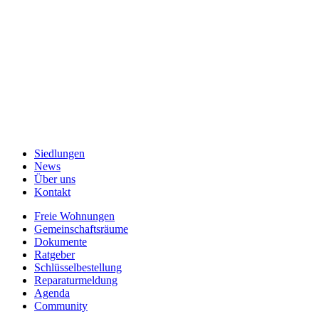
14.00–16.00 Uhr
DI: Geschlossen
MI–FR: 08.30–12.00 Uhr und
14.00–16.00 Uhr
T
044 250 70 40
→ Mail
Datenschutz
Impressum
Siedlungen
News
Über uns
Kontakt
Freie Wohnungen
Gemeinschaftsräume
Dokumente
Ratgeber
Schlüsselbestellung
Reparaturmeldung
Agenda
Community