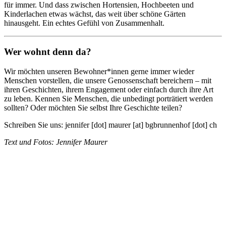
für immer. Und dass zwischen Hortensien, Hochbeeten und
Kinderlachen etwas wächst, das weit über schöne Gärten
hinausgeht. Ein echtes Gefühl von Zusammenhalt.
Wer wohnt denn da?
Wir möchten unseren Bewohner*innen gerne immer wieder
Menschen vorstellen, die unsere Genossenschaft bereichern – mit
ihren Geschichten, ihrem Engagement oder einfach durch ihre Art
zu leben. Kennen Sie Menschen, die unbedingt porträtiert werden
sollten? Oder möchten Sie selbst Ihre Geschichte teilen?
Schreiben Sie uns: jennifer [dot] maurer [at] bgbrunnenhof [dot] ch
Text und Fotos: Jennifer Maurer
Baugenossenschaft
Brunnenhof Zürich
Wehntalerstrasse 184
8057 Zürich
→ Kontakt
MO: 08.30–12.00 Uhr und