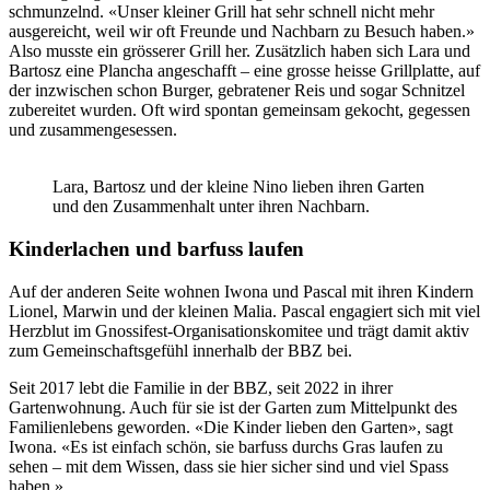
schmunzelnd. «Unser kleiner Grill hat sehr schnell nicht mehr
ausgereicht, weil wir oft Freunde und Nachbarn zu Besuch haben.»
Also musste ein grösserer Grill her. Zusätzlich haben sich Lara und
Bartosz eine Plancha angeschafft – eine grosse heisse Grillplatte, auf
der inzwischen schon Burger, gebratener Reis und sogar Schnitzel
zubereitet wurden. Oft wird spontan gemeinsam gekocht, gegessen
und zusammengesessen.
Lara, Bartosz und der kleine Nino lieben ihren Garten
und den Zusammenhalt unter ihren Nachbarn.
Kinderlachen und barfuss laufen
Auf der anderen Seite wohnen Iwona und Pascal mit ihren Kindern
Lionel, Marwin und der kleinen Malia. Pascal engagiert sich mit viel
Herzblut im Gnossifest-Organisationskomitee und trägt damit aktiv
zum Gemeinschaftsgefühl innerhalb der BBZ bei.
Seit 2017 lebt die Familie in der BBZ, seit 2022 in ihrer
Gartenwohnung. Auch für sie ist der Garten zum Mittelpunkt des
Familienlebens geworden. «Die Kinder lieben den Garten», sagt
Iwona. «Es ist einfach schön, sie barfuss durchs Gras laufen zu
sehen – mit dem Wissen, dass sie hier sicher sind und viel Spass
haben.»