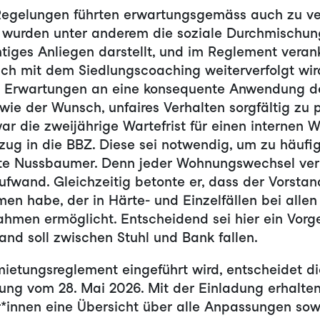
 Regelungen führten erwartungsgemäss auch zu ve
t wurden unter anderem die soziale Durchmischung
htiges Anliegen darstellt, und im Reglement verank
ch mit dem Siedlungscoaching weiterverfolgt wir
 Erwartungen an eine konsequente Anwendung de
ie der Wunsch, unfaires Verhalten sorgfältig zu p
ar die zweijährige Wartefrist für einen internen
zug in die BBZ. Diese sei notwendig, um zu häufi
rte Nussbaumer. Denn jeder Wohnungswechsel ve
fwand. Gleichzeitig betonte er, dass der Vorsta
en habe, der in Härte- und Einzelfällen bei allen
hmen ermöglicht. Entscheidend sei hier ein Vorg
nd soll zwischen Stuhl und Bank fallen.
ietungsreglement eingeführt wird, entscheidet di
ng vom 28. Mai 2026. Mit der Einladung erhalten
*innen eine Übersicht über alle Anpassungen sow