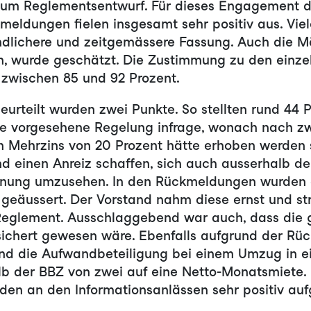
um Reglementsentwurf. Für dieses Engagement d
kmeldungen fielen insgesamt sehr positiv aus. Vi
ndlichere und zeitgemässere Fassung. Auch die Mö
en, wurde geschätzt. Die Zustimmung zu den einze
zwischen 85 und 92 Prozent.
beurteilt wurden zwei Punkte. So stellten rund 44 
e vorgesehene Regelung infrage, wonach nach zw
n Mehrzins von 20 Prozent hätte erhoben werden 
nd einen Anreiz schaffen, sich auch ausserhalb d
nung umzusehen. In den Rückmeldungen wurden 
geäussert. Der Vorstand nahm diese ernst und st
eglement. Ausschlaggebend war auch, dass die
sichert gewesen wäre. Ebenfalls aufgrund der R
and die Aufwandbeteiligung bei einem Umzug in ei
b der BBZ von zwei auf eine Netto-Monatsmiete.
en an den Informationsanlässen sehr positiv a