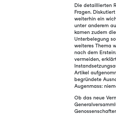
Die detaillierten
Fragen. Diskutier
weiterhin ein wic
unter anderem au
kamen zudem die
Unterbelegung sow
weiteres Thema w
nach dem Erstein
vermeiden, erklä
Instandsetzungsau
Artikel aufgenomm
begründete Ausna
Augenmass: niema
Ob das neue Verm
Generalversammlu
Genossenschafter