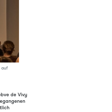
 auf
ebve de Vivy
ngegangenen
tlich