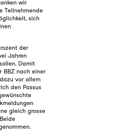
anken wir
ele Teilnehmende
glichkeit, sich
lnen
Prozent der
ei Jahren
sollen. Damit
er BBZ nach einer
dazu vor allem
rich den Passus
 gewünschte
ückmeldungen
ne gleich grosse
 Beide
ufgenommen.