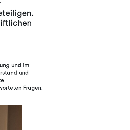
r
teiligen.
iftlichen
lung und im
orstand und
te
worteten Fragen.