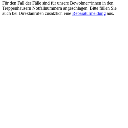
Für den Fall der Fälle sind für unsere Bewohner*innen in den
Treppenhäusern Notfallnummern angeschlagen. Bitte füllen Sie
auch bei Direktanrufen zusätzlich eine
Reparaturmeldung
aus.
Baugenossenschaft
Brunnenhof Zürich
Wehntalerstrasse 184
8057 Zürich
→ Kontakt
MO: 08.30–12.00 Uhr und
14.00–16.00 Uhr
DI: Geschlossen
MI–FR: 08.30–12.00 Uhr und
14.00–16.00 Uhr
T
044 250 70 40
→ Mail
Datenschutz
Impressum