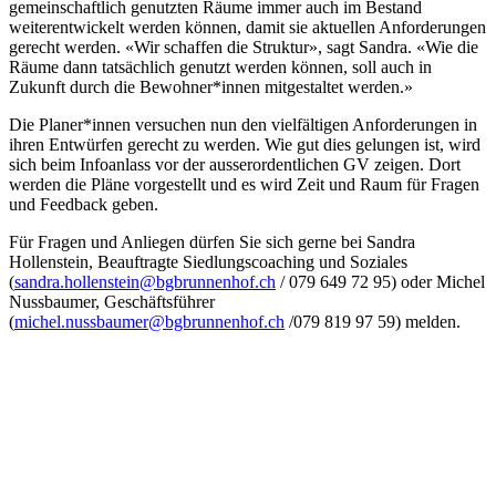
gemeinschaftlich genutzten Räume immer auch im Bestand
weiterentwickelt werden können, damit sie aktuellen Anforderungen
gerecht werden. «Wir schaffen die Struktur», sagt Sandra. «Wie die
Räume dann tatsächlich genutzt werden können, soll auch in
Zukunft durch die Bewohner*innen mitgestaltet werden.»
Die Planer*innen versuchen nun den vielfältigen Anforderungen in
ihren Entwürfen gerecht zu werden. Wie gut dies gelungen ist, wird
sich beim Infoanlass vor der ausserordentlichen GV zeigen. Dort
werden die Pläne vorgestellt und es wird Zeit und Raum für Fragen
und Feedback geben.
Für Fragen und Anliegen dürfen Sie sich gerne bei Sandra
Hollenstein, Beauftragte Siedlungscoaching und Soziales
(
sandra.hollenstein@bgbrunnenhof.ch
/ 079 649 72 95) oder Michel
Nussbaumer, Geschäftsführer
(
michel.nussbaumer@bgbrunnenhof.ch
/079 819 97 59) melden.
Baugenossenschaft
Brunnenhof Zürich
Wehntalerstrasse 184
8057 Zürich
→ Kontakt
MO: 08.30–12.00 Uhr und