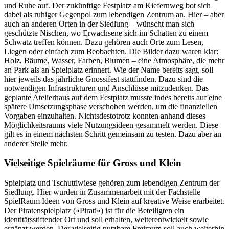
und Ruhe auf. Der zukünftige Festplatz am Kiefernweg bot sich
dabei als ruhiger Gegenpol zum lebendigen Zentrum an. Hier – aber
auch an anderen Orten in der Siedlung – wünscht man sich
geschützte Nischen, wo Erwachsene sich im Schatten zu einem
Schwatz treffen können. Dazu gehören auch Orte zum Lesen,
Liegen oder einfach zum Beobachten. Die Bilder dazu waren klar:
Holz, Bäume, Wasser, Farben, Blumen – eine Atmosphäre, die mehr
an Park als an Spielplatz erinnert. Wie der Name bereits sagt, soll
hier jeweils das jährliche Gnossifest stattfinden. Dazu sind die
notwendigen Infrastrukturen und Anschlüsse mitzudenken. Das
geplante Atelierhaus auf dem Festplatz musste indes bereits auf eine
spätere Umsetzungsphase verschoben werden, um die finanziellen
Vorgaben einzuhalten. Nichtsdestotrotz konnten anhand dieses
Möglichkeitsraums viele Nutzungsideen gesammelt werden. Diese
gilt es in einem nächsten Schritt gemeinsam zu testen. Dazu aber an
anderer Stelle mehr.
Vielseitige Spielräume für Gross und Klein
Spielplatz und Tschuttiwiese gehören zum lebendigen Zentrum der
Siedlung. Hier wurden in Zusammenarbeit mit der Fachstelle
SpielRaum Ideen von Gross und Klein auf kreative Weise erarbeitet.
Der Piratenspielplatz («Pirati») ist für die Beteiligten ein
identitätsstiftender Ort und soll erhalten, weiterentwickelt sowie
ergänzt werden. Der vielseitig nutzbare Freiraum soll auch weiterhin