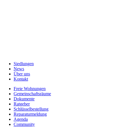
14.00–16.00 Uhr
DI: Geschlossen
MI–FR: 08.30–12.00 Uhr und
14.00–16.00 Uhr
T
044 250 70 40
→ Mail
Datenschutz
Impressum
Siedlungen
News
Über uns
Kontakt
Freie Wohnungen
Gemeinschaftsräume
Dokumente
Ratgeber
Schlüsselbestellung
Reparaturmeldung
Agenda
Community