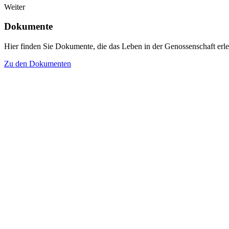
Weiter
Dokumente
Hier finden Sie Dokumente, die das Leben in der Genossenschaft erle
Zu den Dokumenten
Baugenossenschaft
Brunnenhof Zürich
Wehntalerstrasse 184
8057 Zürich
→ Kontakt
MO: 08.30–12.00 Uhr und
14.00–16.00 Uhr
DI: Geschlossen
MI–FR: 08.30–12.00 Uhr und
14.00–16.00 Uhr
T
044 250 70 40
→ Mail
Datenschutz