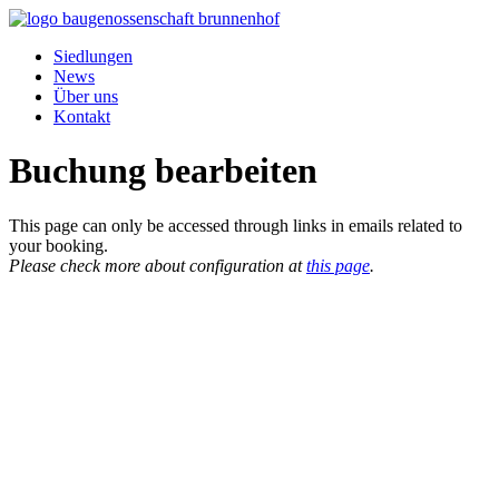
Siedlungen
News
Über uns
Kontakt
Buchung bearbeiten
This page can only be accessed through links in emails related to
your booking.
Please check more about configuration at
this page
.
Baugenossenschaft
Brunnenhof Zürich
Wehntalerstrasse 184
8057 Zürich
→ Kontakt
MO: 08.30–12.00 Uhr und
14.00–16.00 Uhr
DI: Geschlossen