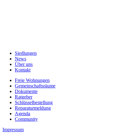
MI–FR: 08.30–12.00 Uhr und
14.00–16.00 Uhr
T
044 250 70 40
→ Mail
Datenschutz
Impressum
Siedlungen
News
Über uns
Kontakt
Freie Wohnungen
Gemeinschaftsräume
Dokumente
Ratgeber
Schlüsselbestellung
Reparaturmeldung
Agenda
Community
Impressum