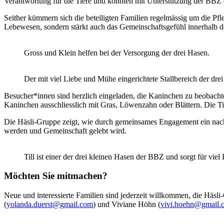
Verantwortung für die Tiere und konnten mit Unterstützung der BBZ e
Seither kümmern sich die beteiligten Familien regelmässig um die Pf
Lebewesen, sondern stärkt auch das Gemeinschaftsgefühl innerhalb d
Gross und Klein helfen bei der Versorgung der drei Hasen.
Der mit viel Liebe und Mühe eingerichtete Stallbereich der dr
Besucher*innen sind herzlich eingeladen, die Kaninchen zu beobachte
Kaninchen ausschliesslich mit Gras, Löwenzahn oder Blättern. Die Tie
Die Häsli-Gruppe zeigt, wie durch gemeinsames Engagement ein nachh
werden und Gemeinschaft gelebt wird.
Till ist einer der drei kleinen Hasen der BBZ und sorgt für viel
Möchten Sie mitmachen?
Neue und interessierte Familien sind jederzeit willkommen, die Häs
(
yolanda.duerst@gmail.com
) und Viviane Höhn (
vivi.hoehn@gmail.
Baugenossenschaft