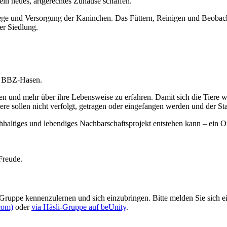
in neues, artgerechtes Zuhause schaffen.
lege und Versorgung der Kaninchen. Das Füttern, Reinigen und Beobach
er Siedlung.
ei BBZ-Hasen.
n und mehr über ihre Lebensweise zu erfahren. Damit sich die Tiere wo
re sollen nicht verfolgt, getragen oder eingefangen werden und der Sta
altiges und lebendiges Nachbarschaftsprojekt entstehen kann – ein Ort
 Freude.
li-Gruppe kennenzulernen und sich einzubringen. Bitte melden Sie sic
com)
oder
via Häsli-Gruppe auf beUnity
.