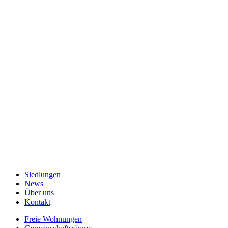
Brunnenhof Zürich
Wehntalerstrasse 184
8057 Zürich
→ Kontakt
MO: 08.30–12.00 Uhr und
14.00–16.00 Uhr
DI: Geschlossen
MI–FR: 08.30–12.00 Uhr und
14.00–16.00 Uhr
T
044 250 70 40
→ Mail
Datenschutz
Impressum
Siedlungen
News
Über uns
Kontakt
Freie Wohnungen